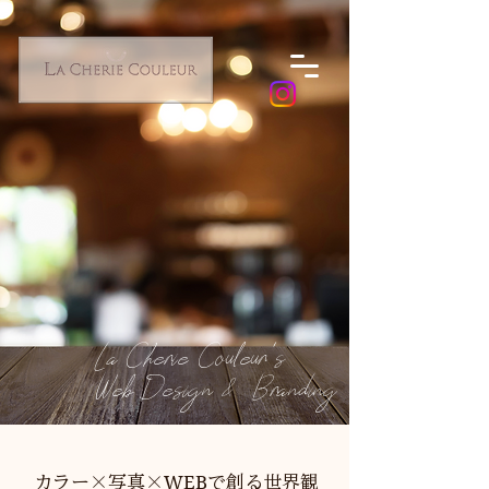
​La Cherie Couleur's
Web Design & Branding
WEB
カラー╳写真╳
で創る世界観